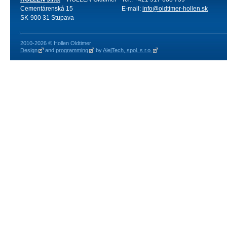
Cementárenská 15
E-mail:
info@oldtimer-hollen.sk
SK-900 31 Stupava
2010-2026 © Hollen Oldtimer
Design
and
programming
by
AlejTech, spol. s r.o.