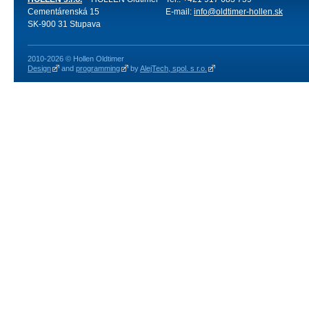
Cementárenská 15
E-mail:
info@oldtimer-hollen.sk
SK-900 31 Stupava
2010-2026 © Hollen Oldtimer
Design
and
programming
by
AlejTech, spol. s r.o.