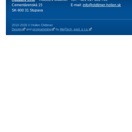
Cementárenská 15
E-mail:
info@oldtimer-hollen.sk
SK-900 31 Stupava
2010-2026 © Hollen Oldtimer
Design
and
programming
by
AlejTech, spol. s r.o.