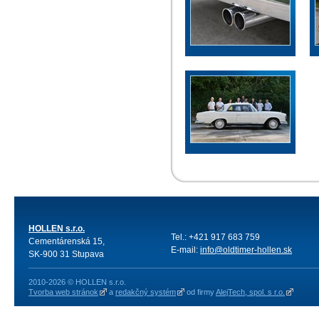
HOLLEN s.r.o.
Tel.: +421 917 683 759
Cementárenská 15,
E-mail:
info@oldtimer-hollen.sk
SK-900 31 Stupava
2010-2026 © HOLLEN s.r.o.
Tvorba web stránok
a
redakčný systém
od firmy
AlejTech, spol. s r.o.