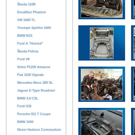
Škoda 110R
Excalibur Phaeton
VW 1600 TL
Triumph Spitfire 1600
BMW R23
Ford A "Hotrod"
Škoda Felicia
Ford V8
Volvo P1200 Amazon
Fiat 1100 Vignale
Mercedes-Benz 280 SL
Jaguar E-Type Roadster
BMW 3.0 CSL
Ford OSI
Porsche 911 T Coupe
BMW 1500
Motor Hudson Commodore