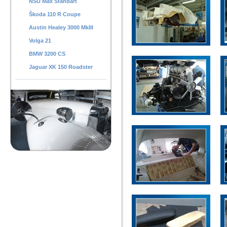
NSU Max Standart
Škoda 110 R Coupe
Austin Healey 3000 MkIII
Volga 21
BMW 3200 CS
Jaguar XK 150 Roadster