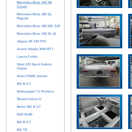
Mercedes-Benz 250 SE
Coupe
Mercedes-Benz 280 SL
Pagode
Mercedes-Benz 450 SEL 6,9l
Mercedes-Benz 190 SL (I)
Jaguar XK 140 FHC
Austin Healey 3000 BT7
Lancia Fulvia
Steyr 220 Sport Kabrio
Gläser
Volvo P1800 Jensen
MG B GT
Volkswagen T1 Postbus
Škoda Felicia IV
Motor MG B GT
NSU Ro80
MG B GT
MG TD