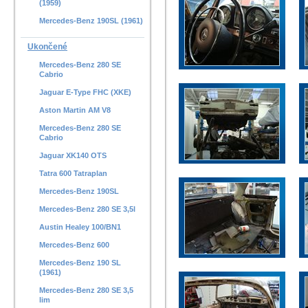
(1959)
Mercedes-Benz 190SL (1961)
Ukončené
Mercedes-Benz 280 SE
Cabrio
Jaguar E-Type FHC (XKE)
Aston Martin AM V8
Mercedes-Benz 280 SE
Cabrio
Jaguar XK140 OTS
Tatra 600 Tatraplan
Mercedes-Benz 190SL
Mercedes-Benz 280 SE 3,5l
Austin Healey 100/BN1
Mercedes-Benz 600
Mercedes-Benz 190 SL
(1961)
Mercedes-Benz 280 SE 3,5
lim